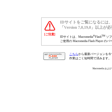
IDサイトをご覧になるには、最新のMa
「Version 7,0,19,0」以上
[ご注意]
®
TM
IDサイトは、Macromedia
Flash
ソフ
ご使用の Macromedia Flash Pl
こちら
から最新バージョンを今
作業はごく短時間で済みます。
Macromedia および